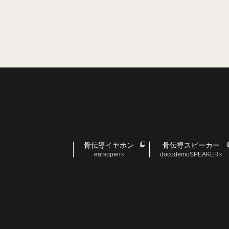
骨伝導イヤホン
骨伝導スピーカー
earsopen
docodemoSPEAKER
®
®