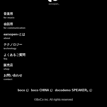
音楽用
for music︎
会話用
for communication
earsopen
とは
®
about
テクノロジー
technology
よくあるご質問
faq
販売店
shop
お問い合わせ
contact
boco
boco CHINA
docodemo SPEAKER
®
©BoCo inc. All rights reserved