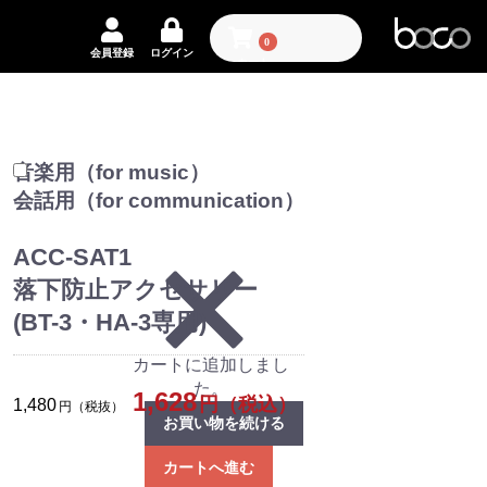
0
会員登録
ログイン
カート
音楽用（for music）
会話用（for communication）
ACC-SAT1
落下防止アクセサリー
(BT-3・HA-3専用)
カートに追加しまし
た。
1,628
円（税込）
1,480
円（税抜）
お買い物を続ける
カートへ進む